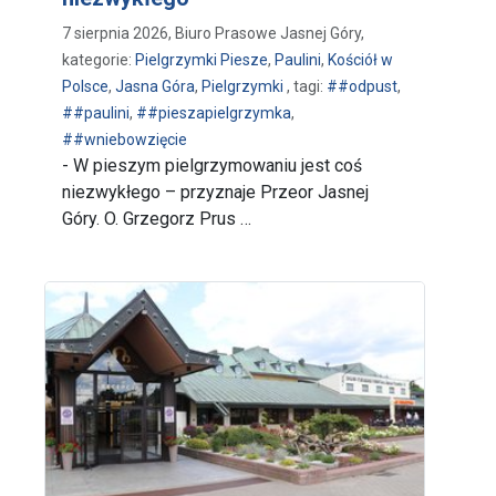
7 sierpnia 2026, Biuro Prasowe Jasnej Góry,
kategorie:
Pielgrzymki Piesze
,
Paulini
,
Kościół w
Polsce
,
Jasna Góra
,
Pielgrzymki
, tagi:
##odpust
,
##paulini
,
##pieszapielgrzymka
,
##wniebowzięcie
- W pieszym pielgrzymowaniu jest coś
niezwykłego – przyznaje Przeor Jasnej
Góry. O. Grzegorz Prus …