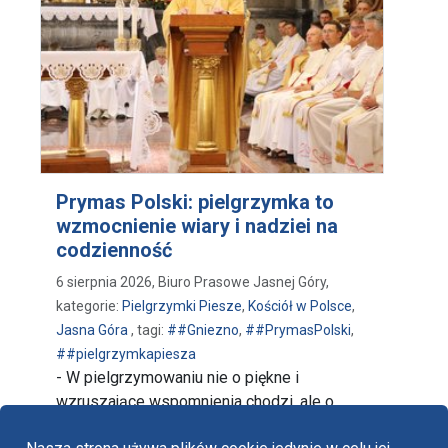
Prymas Polski: pielgrzymka to
wzmocnienie wiary i nadziei na
codzienność
6 sierpnia 2026, Biuro Prasowe Jasnej Góry,
kategorie:
Pielgrzymki Piesze
,
Kościół w Polsce
,
Jasna Góra
, tagi:
##Gniezno
,
##PrymasPolski
,
##pielgrzymkapiesza
- W pielgrzymowaniu nie o piękne i
wzruszające wspomnienia chodzi, ale o
wzmocnienie wiary i …