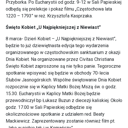
Przyborka. Po Eucharystii od godz. 9-12 w Sali Papieskiej
odbędą się prelekcje i pokaz filmu „Częstochowa lata
1220 – 1793” w reż. Krzysztofa Kasprzaka.
Święto Kobiet „U Najpiękniejszej z Niewiast”
8 marca- Dzień Kobiet – „U Najpiękniejszej z Niewiast”,
będzie to już dziewiętnasta edycja tego wydarzenia
organizowanego w częstochowskim sanktuarium z okazji
Dnia Kobiet. Na organizowane przez Civitas Christiana
Święto Kobiet zaproszone są nie tylko panie. Tegoroczne
spotkanie wpisywać się będzie w obchody 70-lecia
Ślubów Jasnogórskich. Wspólne świętowanie Dnia Kobiet
rozpocznie się w Kaplicy Matki Bożej Mszą św. o godz.
15.30. Eucharystii w Kaplicy Matki Bożej będzie
przewodniczył bp Łukasz Buzun z diecezji kaliskiej. Około
godz. 17.00 w Sali Papieskiej odbędzie się
okolicznościowe spotkanie z udziałem red. Beaty
Mackiewicz. Zaprezentowany zostanie również film pt.
„Jako w niebie tak i w Komańczy”.