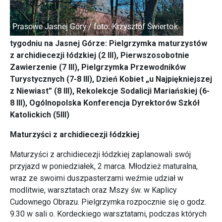
tygodniu na Jasnej Górze: Pielgrzymka maturzystów
z archidiecezji łódzkiej (2 III), Pierwszosobotnie
Zawierzenie (7 III), Pielgrzymka Przewodników
Turystycznych (7-8 III), Dzień Kobiet „u Najpiękniejszej
z Niewiast” (8 III), Rekolekcje Sodalicji Mariańskiej (6-
8 III), Ogólnopolska Konferencja Dyrektorów Szkół
Katolickich (5III)
Maturzyści z archidiecezji łódzkiej
Maturzyści z archidiecezji łódzkiej zaplanowali swój
przyjazd w poniedziałek, 2 marca. Młodzież maturalna,
wraz ze swoimi duszpasterzami weźmie udział w
modlitwie, warsztatach oraz Mszy św. w Kaplicy
Cudownego Obrazu. Pielgrzymka rozpocznie się o godz.
9.30 w sali o. Kordeckiego warsztatami, podczas których