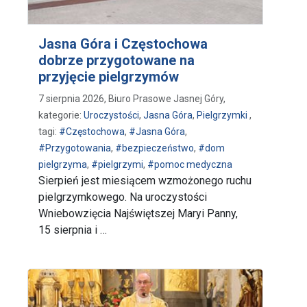
Jasna Góra i Częstochowa
dobrze przygotowane na
przyjęcie pielgrzymów
7 sierpnia 2026, Biuro Prasowe Jasnej Góry,
kategorie:
Uroczystości
,
Jasna Góra
,
Pielgrzymki
,
tagi:
#Częstochowa
,
#Jasna Góra
,
#Przygotowania
,
#bezpieczeństwo
,
#dom
pielgrzyma
,
#pielgrzymi
,
#pomoc medyczna
Sierpień jest miesiącem wzmożonego ruchu
pielgrzymkowego. Na uroczystości
Wniebowzięcia Najświętszej Maryi Panny,
15 sierpnia i …