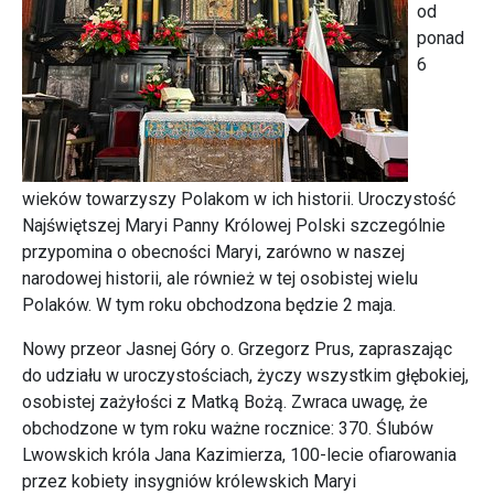
od
ponad
6
wieków towarzyszy Polakom w ich historii. Uroczystość
Najświętszej Maryi Panny Królowej Polski szczególnie
przypomina o obecności Maryi, zarówno w naszej
narodowej historii, ale również w tej osobistej wielu
Polaków. W tym roku obchodzona będzie 2 maja.
Nowy przeor Jasnej Góry o. Grzegorz Prus, zapraszając
do udziału w uroczystościach, życzy wszystkim głębokiej,
osobistej zażyłości z Matką Bożą. Zwraca uwagę, że
obchodzone w tym roku ważne rocznice: 370. Ślubów
Lwowskich króla Jana Kazimierza, 100-lecie ofiarowania
przez kobiety insygniów królewskich Maryi