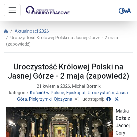
Biuro Prasowe Jasnej Góry – Urocz
Biuro Prasowe Jasnej Góry
Aktualności 2026
Uroczystość Królowej Polski na Jasnej Górze - 2 maja
(zapowiedź)
Uroczystość Królowej Polski na
Jasnej Górze - 2 maja (zapowiedź)
21 kwietnia 2026, Michał Bortnik
kategorie:
Kościół w Polsce
,
Episkopat
,
Uroczystości
,
Jasna
udostępnij 
udostępn
Góra
,
Pielgrzymki
,
Ojczyzna
udostępnij:
Matka
Boża z
Jasnej
Góry