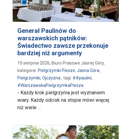
Generał Paulinów do
warszawskich pątników:
Świadectwo zawsze przekonuje
bardziej niż argumenty
10 sierpnia 2026, Biuro Prasowe Jasnej Góry,
kategorie:
Pielgrzymki Piesze
,
Jasna Góra
,
Pielgrzymki
,
Ojczyzna
, tagi:
##paulini
,
#WarszawskaPielgrzymkaPiesza
- Każdy krok pielgrzyma jest wyznaniem
wiary. Każdy odcisk na stopie mówi więcej
niż wiele …