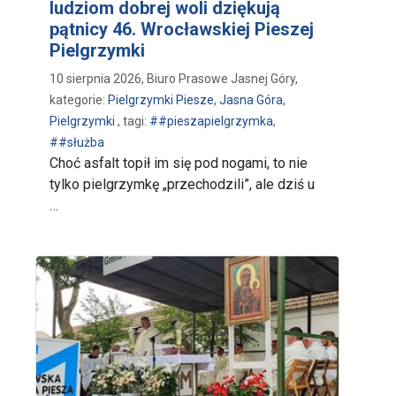
ludziom dobrej woli dziękują
pątnicy 46. Wrocławskiej Pieszej
Pielgrzymki
10 sierpnia 2026, Biuro Prasowe Jasnej Góry,
kategorie:
Pielgrzymki Piesze
,
Jasna Góra
,
Pielgrzymki
, tagi:
##pieszapielgrzymka
,
##służba
Choć asfalt topił im się pod nogami, to nie
tylko pielgrzymkę „przechodzili”, ale dziś u
…