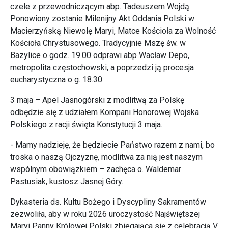
czele z przewodniczącym abp. Tadeuszem Wojdą.
Ponowiony zostanie Milenijny Akt Oddania Polski w
Macierzyńską Niewolę Maryi, Matce Kościoła za Wolność
Kościoła Chrystusowego. Tradycyjnie Mszę św. w
Bazylice o godz. 19.00 odprawi abp Wacław Depo,
metropolita częstochowski, a poprzedzi ją procesja
eucharystyczna o g. 18.30.
3 maja – Apel Jasnogórski z modlitwą za Polskę
odbędzie się z udziałem Kompani Honorowej Wojska
Polskiego z racji święta Konstytucji 3 maja.
- Mamy nadzieję, że będziecie Państwo razem z nami, bo
troska o naszą Ojczyznę, modlitwa za nią jest naszym
wspólnym obowiązkiem – zachęca o. Waldemar
Pastusiak, kustosz Jasnej Góry.
Dykasteria ds. Kultu Bożego i Dyscypliny Sakramentów
zezwoliła, aby w roku 2026 uroczystość Najświętszej
Maryi Panny Królowej Polski zbiegająca się z celebracją V