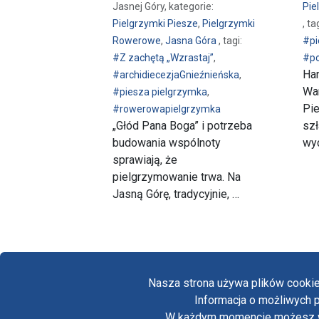
Jasnej Góry, kategorie:
Pie
Pielgrzymki Piesze
,
Pielgrzymki
, ta
Rowerowe
,
Jasna Góra
, tagi:
#pi
#Z zachętą „Wzrastaj”
,
#po
Han
#archidiecezjaGnieźnieńska
,
Wa
#piesza pielgrzymka
,
Pie
#rowerowapielgrzymka
„Głód Pana Boga” i potrzeba
szł
budowania wspólnoty
wyc
sprawiają, że
pielgrzymowanie trwa. Na
Jasną Górę, tradycyjnie, …
Nasza strona używa plików cookie
Informacja o możliwych p
W każdym momencie możesz wył