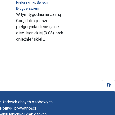
Pielgrzymki
,
Święci i
Błogosławieni
W tym tygodniu na Jasną
Górę dotrą piesze
pielgrzymki diecezjalne:
diec. legnickiej (3.08), arch.
gnieźnieńskiej …
Fa
Yo
ają żadnych danych osobowych.
Tw
Polityki prywatności.
yka prywatności
niu jakichkolwiek danych.
adczenie o dostępności