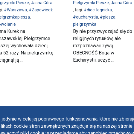
lgrzymki Piesze
,
Jasna Góra
Pielgrzymki Piesze
,
Jasna Góra
gi:
#Warszawa
,
#Zapowiedź
,
, tagi:
#diec. legnicka
,
elgrzmkapiesza
,
#eucharystia
,
#piesza
wołanie
pielgrzymka
na Kurek na
By nie przyzwyczajać się do
rszawskiej Pielgrzymce
religijnych rytuałów, ale
szej wychowała dzieci,
rozpoznawać żywą
a 52 razy. Na pielgrzymkę
OBECNOŚĆ Boga w
iągnął ją …
Eucharystii, uczyć …
 jedynie w celu jej poprawnego funkcjonowania, które nie zbier
likach cookie stron zewnętrznych znajduje się na naszej stronie 
Polit
ączyć pliki cookie w przeglądarce aby zapobiec przechowywa
Oświ