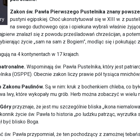
Zakon św. Pawła Pierwszego Pustelnika znany powsze
pustyni egipskiej. Choć ukonstytuował się w XIII w. z puste
na swego duchowego ojca i opiekuna wybrali właśnie żyjąceg
najpierw znalazł się z powodu prześladowań chrześcijan, a potem
bierając życie „sam na sam z Bogiem”, modląc się i pokutując z
ugują na 4 kontynentach w 17 krajach.
patronalne.
Wspominają św. Pawła Pustelnika, który jest patria
nika (OSPPE). Obecnie zakon liczy prawie pół tysiąca mnichów
b Zakonu Paulinów.
Są w nim: kruk z bochenkiem chleba, co b
i dwa lwy, które wykopały mu grób. Herb można zobaczyć w wielu 
 Góry
przyznaje, że jest mu szczególnie bliska „ikona niemalowa
nnik życie św. Pawła to historia „po ludzku patrząc, wyrzutka
ł być blisko Boga.
ć św. Pawła przypomniał, że ten pochodzący z zamożnej tebańsk