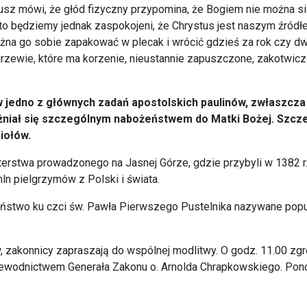
iusz mówi, że głód fizyczny przypomina, że Bogiem nie można s
to będziemy jednak zaspokojeni, że Chrystus jest naszym źródł
można go sobie zapakować w plecak i wrócić gdzieś za rok czy dw
rzewie, które ma korzenie, nieustannie zapuszczone, zakotwiczo
 jedno z głównych zadań apostolskich paulinów, zwłaszcza
żniał się szczególnym nabożeństwem do Matki Bożej. Szcze
iołów.
terstwa prowadzonego na Jasnej Górze, gdzie przybyli w 1382 r
 mln pielgrzymów z Polski i świata.
ństwo ku czci św. Pawła Pierwszego Pustelnika nazywane popula
ów, zakonnicy zapraszają do wspólnej modlitwy. O godz. 11.00 zg
ewodnictwem Generała Zakonu o. Arnolda Chrapkowskiego. Pono