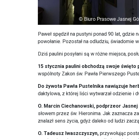
Paweł spędził na pustyni ponad 90 lat, gdzie 
powołanie. Pozostał na odludziu, świadomie wy
Dziś paulini posyłani są w różne miejsca, posł
15 stycznia paulini obchodzą swoje święto 
wspólnoty Zakon św. Pawła Pierwszego Pustel
Do żywota Pawła Pustelnika nawiązuje her
daktylowa, z której liści wytwarzał odzienie 
O. Marcin Ciechanowski, podprzeor Jasnej
słowem przez św. Hieronima. Jak zaznacza zako
znalazł sens życia, gdyż daleko od ludzi zaczą
O. Tadeusz Iwaszczyszyn,
przywołując posta