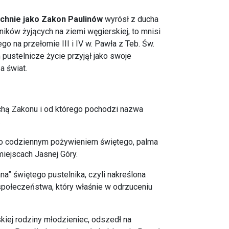
chnie jako Zakon Paulinów
wyrósł z ducha
lników żyjących na ziemi węgierskiej, to mnisi
o na przełomie III i IV w. Pawła z Teb. Św.
 pustelnicze życie przyjął jako swoje
a świat.
rchą Zakonu i od którego pochodzi nazwa
.
yło codziennym pożywieniem świętego, palma
miejscach Jasnej Góry.
na” świętego pustelnika, czyli nakreślona
 społeczeństwa, który właśnie w odrzuceniu
iej rodziny młodzieniec, odszedł na