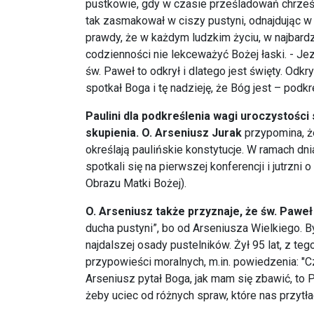
pustkowie, gdy w czasie prześladowań chrześc
tak zasmakował w ciszy pustyni, odnajdując w 
prawdy, że w każdym ludzkim życiu, w najbardz
codzienności nie lekceważyć Bożej łaski. - Jezu
św. Paweł to odkrył i dlatego jest święty. Odkr
spotkał Boga i tę nadzieję, że Bóg jest – podkre
Paulini dla podkreślenia wagi uroczystości 
skupienia.
O. Arseniusz Jurak
przypomina, że
określają paulińskie konstytucje. W ramach dn
spotkali się na pierwszej konferencji i jutrzni
Obrazu Matki Bożej).
O. Arseniusz także przyznaje, że św. Pawe
ducha pustyni”, bo od Arseniusza Wielkiego. By
najdalszej osady pustelników. Żył 95 lat, z t
przypowieści moralnych, m.in. powiedzenia: "C
Arseniusz pytał Boga, jak mam się zbawić, to Pa
żeby uciec od różnych spraw, które nas przytł