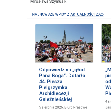
Mirosława Szymusik
NAJNOWSZE WPISY Z
AKTUALNOŚCI 2026
Odpowiedź na „głód
„M
Pana Boga”. Dotarła
pi
44. Piesza
od
Pielgrzymka
Wa
Archidiecezji
Pi
Gnieźnieńskiej
4 s
5 sierpnia 2026, Biuro Prasowe
Jas