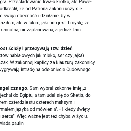
ra. Prześladowanie trwało krótko, ale Paweł
dkreślił, że od Patrona Zakonu uczy się
ć swoją obecność i działanie, by w
iłem, ale w takim, jaki ono jest. I myślę, że
a, samotna, niezaplanowana, a jednak tam
ost ścisły i przeżywają tzw. dzień
któw nabiałowych jak mleko, ser czy jajka)
czak. W zakonnej kaplicy za klauzurą zakonnicy
zy wygrywają intradę na odsłonięcie Cudownego
angelicznego.
Sam wybrał zakonne imię „z
echał do Egiptu, a tam udał się do Sketis, do
torem czterdziestu czterech maksym i
małem języka od mówienia". - I kiedy święty
u serca”. Więc ważne jest też chyba w życiu,
iada paulin.