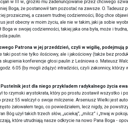
ijan w III w., groziło mu zadenuncjowanie przez chciwego szwag
niej Boga, że postanowił tam pozostać na zawsze. O. Tadeusz po
iej prozaicznej, a czasem trudnej codzienności, Bóg chce objawi
s jest obecny w moim życiu, ale nie w takim, jaki ja sobie wyobraz
ył Boga w swojej codzienności, takiej jaka ona była, może i trudn
śla paulin.
swego Patrona w jej przeddzień, czyli w wigilię, podejmują p
 taki post nie tylko ilościowy, ale i jakościowy (także bez produ
ia skupienia konferencje głosi paulin z Leśniowa o. Mateusz Wal
 o godz. 6.05 (by mogli zdążyć intradziści, czyli zakonnicy, któr
ł Pustelnik jest dla niego przykładem radykalnego życia ew
ł to rzymski arystokrata, który po prostu zostawił wszystko i poj
ego przez 55 walczył o swoje milczenie. Arseniusz Wielki jest au
zęsto żałowałem tego, co powiedziałem, lecz nigdy, że powstrzy
n Bóg użył takich trzech słów, „uciekaj”, „milcz” i „trwaj w pokoj
aczają, które utrudniają nasze odkrycie na nowo Pana Boga - opow