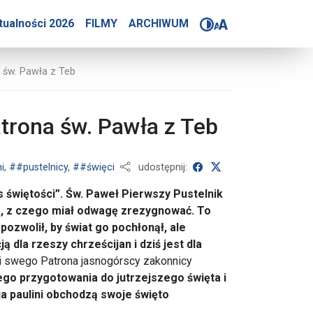
 – paulini rozsławiają s
tualności 2026
FILMY
ARCHIWUM
 św. Pawła z Teb
trona św. Pawła z Teb
udostępnij na Faceboo
udostępnij na X
i
,
##pustelnicy
,
##święci
udostępnij:
s świętości”. Św. Paweł Pierwszy Pustelnik
yło, z czego miał odwagę zrezygnować. To
ozwolił, by świat go pochłonął, ale
ą dla rzeszy chrześcijan i dziś jest dla
i swego Patrona jasnogórscy zakonnicy
go przygotowania do jutrzejszego święta i
a paulini obchodzą swoje święto