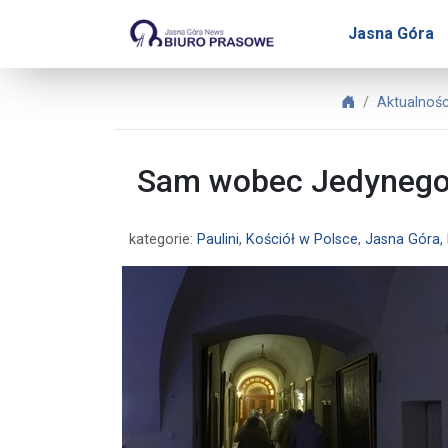
Biuro Prasowe Jasnej Gó
Jasna Góra
Biuro Prasowe
Aktualnośc
Sam wobec Jedynego –
kategorie:
Paulini
,
Kościół w Polsce
,
Jasna Góra
,