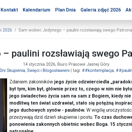
ry – Sam wobec Jedynego
Kontakt
Kalendarium
Plan Dnia
Galeria zdjęć 2026
Ak
 Jasnej Góry
i 2026
Sam wobec Jedynego – paulini rozsławiają swego Patrona
 paulini rozsławiają swego Pa
14 stycznia 2026, Biuro Prasowe Jasnej Góry
Dni Skupienia
,
Święci i Błogosławieni
| tagi:
##kontemplacja
,
##paulin
Zdaniem zakonników
jego życie odzwierciedla „paradok
był tym, kim był, głównie przez to, czego w nim nie b
jego świadectwo życia sam na sam z Bogiem, kiedy nie p
modlitwą ten świat uzdrawiał, stało się potężną inspiracj
jego duchowych synów - paulinów.
W wigilię uroczystośc
przeżywają dziś dzień skupienia i postu.
To czas duchowe
ponowienia zakonnych obietnic wobec Boga. 15 styczni
patronalne.