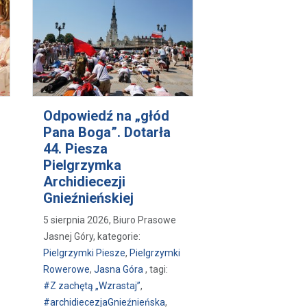
Odpowiedź na „głód
Pana Boga”. Dotarła
44. Piesza
Pielgrzymka
Archidiecezji
Gnieźnieńskiej
5 sierpnia 2026, Biuro Prasowe
Jasnej Góry, kategorie:
Pielgrzymki Piesze
,
Pielgrzymki
Rowerowe
,
Jasna Góra
, tagi:
#Z zachętą „Wzrastaj”
,
#archidiecezjaGnieźnieńska
,