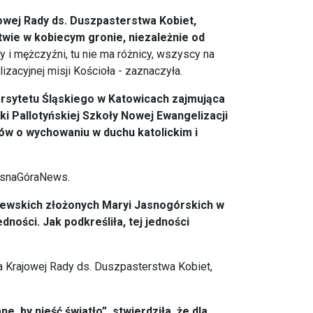
owej Rady ds. Duszpasterstwa Kobiet,
twie w kobiecym gronie, niezależnie od
ty i mężczyźni, tu nie ma różnicy, wszyscy na
acyjnej misji Kościoła - zaznaczyła.
wersytetu Śląskiego w Katowicach zajmująca
i Pallotyńskiej Szkoły Nowej Ewangelizacji
ców o wychowaniu w duchu katolickim i
JasnaGóraNews.
lewskich złożonych Maryi Jasnogórskich w
ności. Jak podkreśliła, tej jedności
ca Krajowej Rady ds. Duszpasterstwa Kobiet,
, by nieść światło”, stwierdziła, że dla