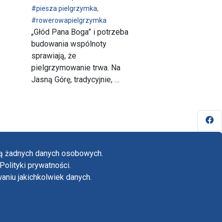
#piesza pielgrzymka
,
#rowerowapielgrzymka
„Głód Pana Boga” i potrzeba
budowania wspólnoty
sprawiają, że
pielgrzymowanie trwa. Na
Jasną Górę, tradycyjnie, …
Fa
Yo
ają żadnych danych osobowych.
Tw
Polityki prywatności.
yka prywatności
niu jakichkolwiek danych.
adczenie o dostępności
in
dardy ochrony małoletnich w klasztorze OO.
inów na Jasnej Górze