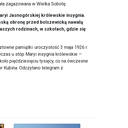
stała zagazowana w Wielka Sobotę.
aryi Jasnogórskiej królewskie insygnia.
ięską obronę przed bolszewicką nawałą
aszych rodzinach, w szkołach, gdzie się
ztowne pamiątki. uroczystość 3 maja 1926 r.
wówczas u stóp Maryi insygnia królewskie —
oło pięćdziesięciu tysięcy, co na ówczesne
r Kubina. Odczytano telegram z