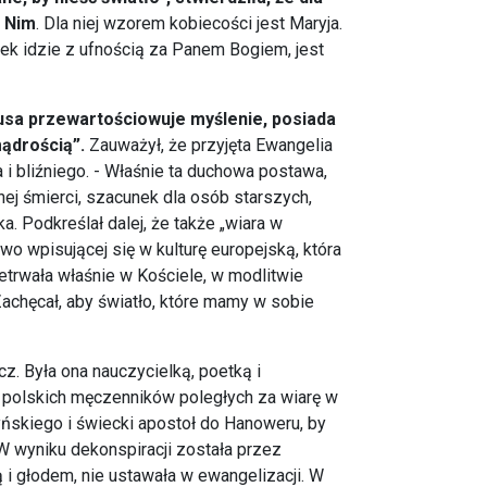
o Nim
. Dla niej wzorem kobiecości jest Maryja.
wiek idzie z ufnością za Panem Bogiem, jest
tusa przewartościowuje myślenie, posiada
mądrością”.
Zauważył, że przyjęta Ewangelia
i bliźniego. - Właśnie ta duchowa postawa,
nej śmierci, szacunek dla osób starszych,
. Podkreślał dalej, że także „wiara w
ywo wpisującej się w kulturę europejską, która
etrwała właśnie w Kościele, w modlitwie
achęcał, aby światło, które mamy w sobie
z. Była ona nauczycielką, poetką i
8. polskich męczenników poległych za wiarę w
yńskiego i świecki apostoł do Hanoweru, by
W wyniku dekonspiracji została przez
 i głodem, nie ustawała w ewangelizacji. W