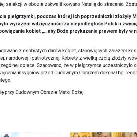
iej selekcji w obozie zakwalifikowano Natalię do stracenia. Zo
cia pielgrzymki, podczas której ich poprzedniczki złożyły M
było wyrazem wdzięczności za niepodległość Polski i zwyc
zobowiązania kobiet „…aby Boże przykazania prawem były w n
ufundowane z osobistych darów kobiet, stanowiących zarazem kos
jnej, narodowej i patriotycznej. Kobiety z wielką czcią złożyły 
zególnej opiece. Szacowano, że w pielgrzymce uczestniczyło ok
święcenia insygniów przed Cudownym Obrazem dokonał bp Teodo
tego.
się przy Cudownym Obrazie Matki Bożej.