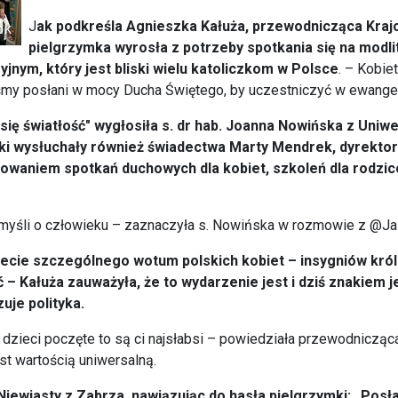
J
ak podkreśla Agnieszka Kałuża, przewodnicząca Kraj
pielgrzymka wyrosła z potrzeby spotkania się na modli
jnym, który jest bliski wielu katoliczkom w Polsce
. – Kobie
my posłani w mocy Ducha Świętego, by uczestniczyć w ewangeliz
 się światłość" wygłosiła s. dr hab. Joanna Nowińska z Uni
ki wysłuchały również świadectwa Marty Mendrek, dyrektork
nizowaniem spotkań duchowych dla kobiet, szkoleń dla rodzi
óg myśli o człowieku – zaznaczyła s. Nowińska w rozmowie z @
lecie szczególnego wotum polskich kobiet – insygniów kró
Kałuża zauważyła, że to wydarzenie jest i dziś znakiem jed
zuje polityka.
 dzieci poczęte to są ci najsłabsi – powiedziała przewodniczą
est wartością uniwersalną.
ewiasty z Zabrza, nawiązując do hasła pielgrzymki: „Posłane