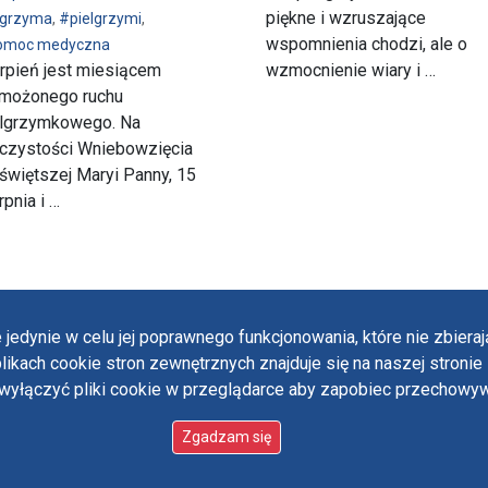
piękne i wzruszające
lgrzyma
,
#pielgrzymi
,
wspomnienia chodzi, ale o
omoc medyczna
rpień jest miesiącem
wzmocnienie wiary i …
możonego ruchu
elgrzymkowego. Na
oczystości Wniebowzięcia
świętszej Maryi Panny, 15
rpnia i …
 jedynie w celu jej poprawnego funkcjonowania, które nie zbier
likach cookie stron zewnętrznych znajduje się na naszej stronie 
Polit
ączyć pliki cookie w przeglądarce aby zapobiec przechowywa
Oświ
 designed by:
ordigital.pl
Stan
Paul
Zgadzam się