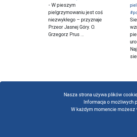
- W pieszym
pie
pielgrzymowaniu jest coś
#p
niezwykłego – przyznaje
Sie
Przeor Jasnej Góry. O.
wz
Grzegorz Prus …
pi
ur
Naj
sie
Nasza strona używa plików cookie
Informacja o możliwych p
W każdym momencie możesz wył
Copyright © Biuro Prasowe Jasnej Góry 2026
/