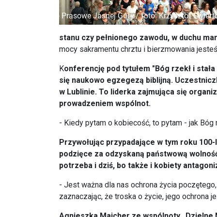
stanu czy pełnionego zawodu, w duchu mary
mocy sakramentu chrztu i bierzmowania jesteś
K
onferencję pod tytułem "Bóg rzekł i stała
się naukowo egzegezą biblijną. Uczestnicz
w Lublinie. To liderka zajmująca się orga
prowadzeniem wspólnot.
- Kiedy pytam o kobiecość, to pytam - jak B
Przywołując przypadające w tym roku 100-
podzięce za odzyskaną państwową wolność – 
potrzeba i dziś, bo także i kobiety antagoni
- Jest ważna dla nas ochrona życia poczętego,
zaznaczając, że troska o życie, jego ochrona j
Agnieszka Majcher ze wspólnoty „Dzielne Ni