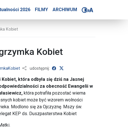
wiatło” - Ogólnopolska P
tualności 2026
FILMY
ARCHIWUM
mka Kobiet
elgrzymka Kobiet
udostępnij na Facebooku
udostępnij na X
ymkaKobiet
udostępnij:
 Kobiet, która odbyła się dziś na Jasnej
odpowiedzialności za obecność Ewangelii w
ułasiewicz,
która potrafiła pozostać wierna
zesnych kobiet może być wzorem wolności
wieka. Modlono się za Ojczyznę. Mszy św.
delegat KEP ds. Duszpasterstwa Kobiet
atki.