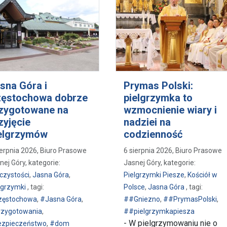
sna Góra i
Prymas Polski:
ęstochowa dobrze
pielgrzymka to
zygotowane na
wzmocnienie wiary i
zyjęcie
nadziei na
elgrzymów
codzienność
ierpnia 2026, Biuro Prasowe
6 sierpnia 2026, Biuro Prasowe
nej Góry, kategorie:
Jasnej Góry, kategorie:
czystości
,
Jasna Góra
,
Pielgrzymki Piesze
,
Kościół w
lgrzymki
, tagi:
Polsce
,
Jasna Góra
, tagi:
zęstochowa
,
#Jasna Góra
,
##Gniezno
,
##PrymasPolski
,
zygotowania
,
##pielgrzymkapiesza
- W pielgrzymowaniu nie o
zpieczeństwo
,
#dom