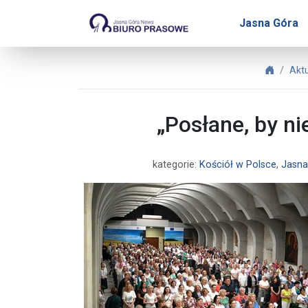
Biuro Prasowe Jasnej Gór
Jasna Góra
Biuro P
Akt
„Posłane, by ni
kategorie:
Kościół w Polsce
,
Jasna