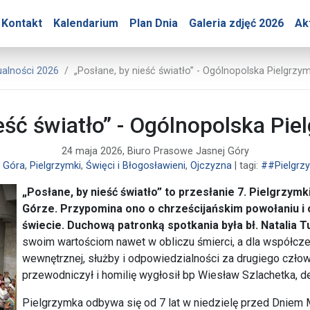
y – „Posłane, by nieść ś
Kontakt
Kalendarium
Plan Dnia
Galeria zdjęć 2026
Ak
rasowe Jasnej Góry
ualności 2026
„Posłane, by nieść światło” - Ogólnopolska Pielgrzy
eść światło” - Ogólnopolska Pi
24 maja 2026, Biuro Prasowe Jasnej Góry
 Góra
,
Pielgrzymki
,
Święci i Błogosławieni
,
Ojczyzna
| tagi:
##Pielgrz
„Posłane, by nieść światło” to przesłanie 7. Pielgrzymki
Górze. Przypomina ono o chrześcijańskim powołaniu i 
świecie. Duchową patronką spotkania była bł. Natalia T
swoim wartościom nawet w obliczu śmierci, a dla współc
wewnętrznej, służby i odpowiedzialności za drugiego czło
przewodniczył i homilię wygłosił bp Wiesław Szlachetka, 
Pielgrzymka odbywa się od 7 lat w niedzielę przed Dniem M