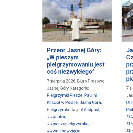
Przeor Jasnej Góry:
Ja
„W pieszym
Cz
pielgrzymowaniu jest
pr
coś niezwykłego”
pr
pi
7 sierpnia 2026, Biuro Prasowe
Jasnej Góry, kategorie:
7 s
Pielgrzymki Piesze
,
Paulini
,
Jas
Kościół w Polsce
,
Jasna Góra
,
Uro
Pielgrzymki
, tagi:
##odpust
,
Pie
##paulini
,
#C
##pieszapielgrzymka
,
#Pr
##wniebowzięcie
#be