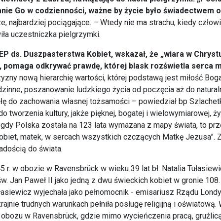
wanie Go w codzienności, ważne by życie było świadectwem 
sze, najbardziej pociągające. – Wtedy nie ma strachu, kiedy czło
ła uczestniczka pielgrzymki.
KEP ds. Duszpasterstwa Kobiet, wskazał, że „wiara w Chrys
na, pomaga odkrywać prawdę, której blask rozświetla serca 
zny nową hierarchię wartości, której podstawą jest miłość Boga 
rodzinne, poszanowanie ludzkiego życia od poczęcia aż do natural
łę do zachowania własnej tożsamości – powiedział bp Szlachetka
do tworzenia kultury, jakże pięknej, bogatej i wielowymiarowej, ż
 gdy Polska została na 123 lata wymazana z mapy świata, to prz
obiet, matek, w sercach wszystkich czczących Matkę Jezusa”. Z
adością do świata.
 w obozie w Ravensbrück w wieku 39 lat bł. Natalia Tułasiewic
 św. Jan Paweł II jako jedną z dwu świeckich kobiet w gronie 10
Tułasiewicz wyjechała jako pełnomocnik - emisariusz Rządu Lond
ie trudnych warunkach pełniła posługę religijną i oświatową. 
do obozu w Ravensbrück, gdzie mimo wycieńczenia pracą, gruźlicą