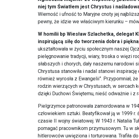
niej tym Światłem jest Chrystus i naślado
Wierność i ufność to Maryjne cnoty jej najbliż
pewny, że idzie we właściwym kierunku – mówi
W homilii bp Wiesław Szlachetka, delegat 
inspirującą siłę do tworzenia dobra i pięk
ukształtowała w życiu społecznym naszej Ojczy
pielęgnowanie tradycji, wiary, troska o więzi 
słabszych i chorych, dały naszemu narodowi si
Chrystusa stanowiła i nadal stanowi inspirację 
również wyrosła z Ewangelii”. Przypomniał, że
rodzin wierzących w Chrystusach, w sercach k
dzięki Duchowi Świętemu, nieść odważnie i z r
Pielgrzymce patronowała zamordowana w 1945 r.
człowiekiem sztuki. Beatyfikował ją w 1999 r.
czasie II wojny światowej. W 1943 r. Natalia 
pomagać pracownikom przymusowym. Tu w skrajn
hitlerowców uwięziona i torturowana. Trafiła 