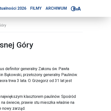
s nowym przeorem Jasnej 
tualności 2026
FILMY
ARCHIWUM
Góry
snej Góry
us definitor generalny Zakonu św. Pawła
min Bąkowski, przełożony generalny Paulinów.
ora trwa 3 lata. O. Grzegorz od 31 lat jest
ał największym klasztorem paulinów. Spośród
na świecie, prawie stu mieszka właśnie na
że nowy zarząd.