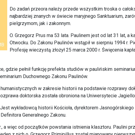
Do zadań przeora należy przede wszystkim troska o całoks
najbardziej znanych w świecie maryjnego Sanktuarium, za
pielgrzymom, jak i zakonnym.
O. Grzegorz Prus ma 53 lata. Paulinem jest od lat 31 lat, a 
Otwocku. Do Zakonu Paulinów wstąpił w sierpniu 1994 r. Pi
Profesję wieczystą złożył 25 marca 2000 r. Święcenia kapł
ce, gdzie pełnił funkcję prefekta studiów w paulińskim seminari
Seminarium Duchownego Zakonu Paulinów.
k humanistycznych w zakresie historii na podstawie rozprawy dok
ozprawa doktorska została obroniona na Uniwersytecie Jagiell
. Jest wykładowcą historii Kościoła, dyrektorem Jasnogórskiego 
 Definitora Generalnego Zakonu.
a więc od początków powstania istnienia klasztoru. Paulini przy
Jeden z nich o. Grzegorz Primipillus został mianowany pierwszy