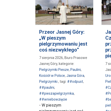
Przeor Jasnej Góry:
Ja
„W pieszym
Cz
pielgrzymowaniu jest
pr
coś niezwykłego”
pr
pi
7 sierpnia 2026, Biuro Prasowe
Jasnej Góry, kategorie:
7 s
Pielgrzymki Piesze
,
Paulini
,
Jas
Kościół w Polsce
,
Jasna Góra
,
Uro
Pielgrzymki
, tagi:
##odpust
,
Pie
##paulini
,
#C
##pieszapielgrzymka
,
#Pr
##wniebowzięcie
#be
- W pieszym
pie