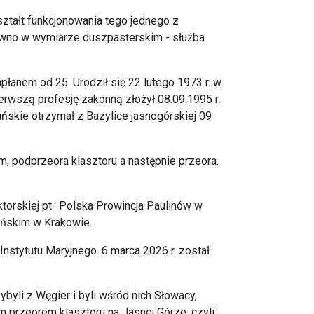
ztałt funkcjonowania tego jednego z
równo w wymiarze duszpasterskim - służba
kapłanem od 25. Urodził się 22 lutego 1973 r. w
erwszą profesję zakonną złożył 08.09.1995 r.
ańskie otrzymał z Bazylice jasnogórskiej 09
um, podprzeora klasztoru a następnie przeora.
torskiej pt.: Polska Prowincja Paulinów w
ońskim w Krakowie.
Instytutu Maryjnego. 6 marca 2026 r. został
byli z Węgier i byli wśród nich Słowacy,
m przeorem klasztoru na Jasnej Górze, czyli