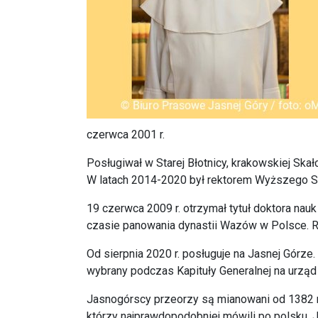
czerwca 2001 r.
Posługiwał w Starej Błotnicy, krakowskiej Skał
W latach 2014-2020 był rektorem Wyższego 
19 czerwca 2009 r. otrzymał tytuł doktora nau
czasie panowania dynastii Wazów w Polsce. R
Od sierpnia 2020 r. posługuje na Jasnej Górze
wybrany podczas Kapituły Generalnej na urząd
Jasnogórscy przeorzy są mianowani od 1382 r., 
którzy najprawdopodobniej mówili po polsku. 