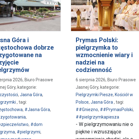
sna Góra i
Prymas Polski:
ęstochowa dobrze
pielgrzymka to
zygotowane na
wzmocnienie wiary i
zyjęcie
nadziei na
elgrzymów
codzienność
ierpnia 2026, Biuro Prasowe
6 sierpnia 2026, Biuro Prasowe
nej Góry, kategorie:
Jasnej Góry, kategorie:
czystości
,
Jasna Góra
,
Pielgrzymki Piesze
,
Kościół w
lgrzymki
, tagi:
Polsce
,
Jasna Góra
, tagi:
zęstochowa
,
#Jasna Góra
,
##Gniezno
,
##PrymasPolski
,
zygotowania
,
##pielgrzymkapiesza
- W pielgrzymowaniu nie o
zpieczeństwo
,
#dom
piękne i wzruszające
lgrzyma
,
#pielgrzymi
,