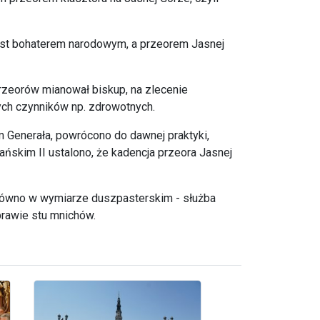
 jest bohaterem narodowym, a przeorem Jasnej
przeorów mianował biskup, na zlecenie
ych czynników np. zdrowotnych.
m Generała, powrócono do dawnej praktyki,
ńskim II ustalono, że kadencja przeora Jasnej
arówno w wymiarze duszpasterskim - służba
prawie stu mnichów.