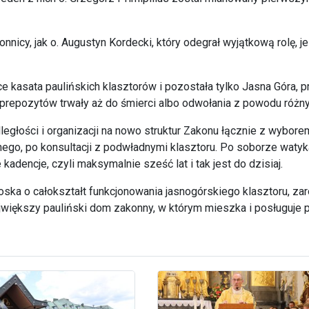
nnicy, jak o. Augustyn Kordecki, który odegrał wyjątkową rolę,
e kasata paulińskich klasztorów i pozostała tylko Jasna Góra, 
 prepozytów trwały aż do śmierci albo odwołania z powodu różn
egłości i organizacji na nowo struktur Zakonu łącznie z wybore
ego, po konsultacji z podwładnymi klasztoru. Po soborze watyka
kadencje, czyli maksymalnie sześć lat i tak jest do dzisiaj.
oska o całokształt funkcjonowania jasnogórskiego klasztoru, z
ajwiększy pauliński dom zakonny, w którym mieszka i posługuje 