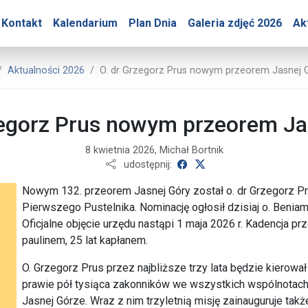
ry – O. dr Grzegorz Pru
Kontakt
Kalendarium
Plan Dnia
Galeria zdjęć 2026
Ak
iuro Prasowe Jasnej Góry
Aktualności 2026
O. dr Grzegorz Prus nowym przeorem Jasnej 
zegorz Prus nowym przeorem Ja
8 kwietnia 2026, Michał Bortnik
udostępnij na Facebooku
udostępnij na X
udostępnij:
Nowym 132. przeorem Jasnej Góry został o. dr Grzegorz Pr
Pierwszego Pustelnika. Nominację ogłosił dzisiaj o. Benia
Oficjalne objęcie urzędu nastąpi 1 maja 2026 r. Kadencja prze
paulinem, 25 lat kapłanem.
O. Grzegorz Prus przez najbliższe trzy lata będzie kierow
prawie pół tysiąca zakonników we wszystkich wspólnotach 
Jasnej Górze. Wraz z nim trzyletnią misję zainauguruje tak