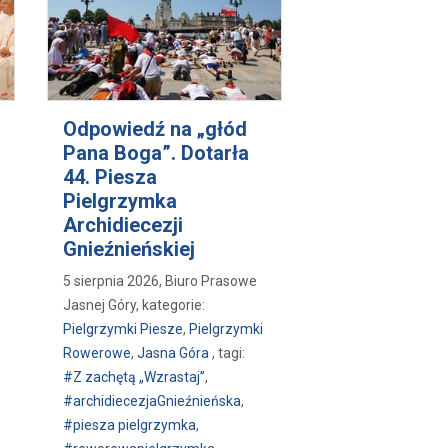
Odpowiedź na „głód
Pana Boga”. Dotarła
44. Piesza
Pielgrzymka
Archidiecezji
Gnieźnieńskiej
5 sierpnia 2026, Biuro Prasowe
Jasnej Góry, kategorie:
Pielgrzymki Piesze
,
Pielgrzymki
Rowerowe
,
Jasna Góra
, tagi:
#Z zachętą „Wzrastaj”
,
#archidiecezjaGnieźnieńska
,
#piesza pielgrzymka
,