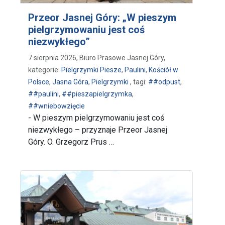
Przeor Jasnej Góry: „W pieszym
pielgrzymowaniu jest coś
niezwykłego”
7 sierpnia 2026, Biuro Prasowe Jasnej Góry,
kategorie:
Pielgrzymki Piesze
,
Paulini
,
Kościół w
Polsce
,
Jasna Góra
,
Pielgrzymki
, tagi:
##odpust
,
##paulini
,
##pieszapielgrzymka
,
##wniebowzięcie
- W pieszym pielgrzymowaniu jest coś
niezwykłego – przyznaje Przeor Jasnej
Góry. O. Grzegorz Prus …