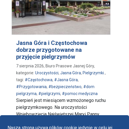
Jasna Góra i Częstochowa
dobrze przygotowane na
przyjęcie pielgrzymów
7 sierpnia 2026, Biuro Prasowe Jasnej Góry,
kategorie:
Uroczystości
,
Jasna Góra
,
Pielgrzymki
,
tagi:
#Częstochowa
,
#Jasna Góra
,
#Przygotowania
,
#bezpieczeństwo
,
#dom
pielgrzyma
,
#pielgrzymi
,
#pomoc medyczna
Sierpień jest miesiącem wzmożonego ruchu
pielgrzymkowego. Na uroczystości
Wniebowzięcia Najświętszej Maryi Panny,
15 sierpnia i …
Nasza strona używa plików cookie jedynie w celu jej