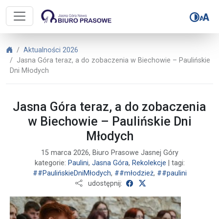
Biuro Prasowe Jasnej Góry – Jasna
Biuro Prasowe Jasnej Góry
Aktualności 2026
Jasna Góra teraz, a do zobaczenia w Biechowie – Paulińskie
Dni Młodych
Jasna Góra teraz, a do zobaczenia
w Biechowie – Paulińskie Dni
Młodych
15 marca 2026, Biuro Prasowe Jasnej Góry
kategorie:
Paulini
,
Jasna Góra
,
Rekolekcje
| tagi:
##PaulińskieDniMłodych
,
##młodzież
,
##paulini
udostępnij na Facebooku
udostępnij na X
udostępnij: