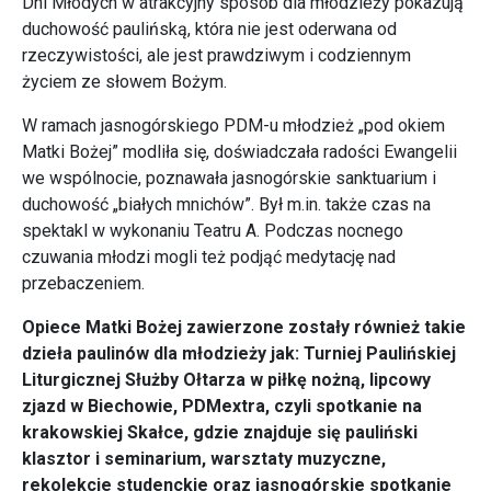
Dni Młodych w atrakcyjny sposób dla młodzieży pokazują
duchowość paulińską, która nie jest oderwana od
rzeczywistości, ale jest prawdziwym i codziennym
życiem ze słowem Bożym.
W ramach jasnogórskiego PDM-u młodzież „pod okiem
Matki Bożej” modliła się, doświadczała radości Ewangelii
we wspólnocie, poznawała jasnogórskie sanktuarium i
duchowość „białych mnichów”. Był m.in. także czas na
spektakl w wykonaniu Teatru A. Podczas nocnego
czuwania młodzi mogli też podjąć medytację nad
przebaczeniem.
Opiece Matki Bożej zawierzone zostały również takie
dzieła paulinów dla młodzieży jak: Turniej Paulińskiej
Liturgicznej Służby Ołtarza w piłkę nożną, lipcowy
zjazd w Biechowie, PDMextra, czyli spotkanie na
krakowskiej Skałce, gdzie znajduje się pauliński
klasztor i seminarium, warsztaty muzyczne,
rekolekcje studenckie oraz jasnogórskie spotkanie