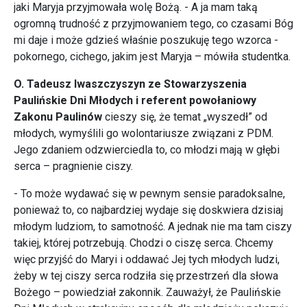
jaki Maryja przyjmowała wolę Bożą. - A ja mam taką
ogromną trudność z przyjmowaniem tego, co czasami Bóg
mi daje i może gdzieś właśnie poszukuję tego wzorca -
pokornego, cichego, jakim jest Maryja – mówiła studentka.
O. Tadeusz Iwaszczyszyn ze Stowarzyszenia
Paulińskie Dni Młodych i referent powołaniowy
Zakonu Paulinów
cieszy się, że temat „wyszedł” od
młodych, wymyślili go wolontariusze związani z PDM.
Jego zdaniem odzwierciedla to, co młodzi mają w głębi
serca – pragnienie ciszy.
- To może wydawać się w pewnym sensie paradoksalne,
ponieważ to, co najbardziej wydaje się doskwiera dzisiaj
młodym ludziom, to samotność. A jednak nie ma tam ciszy
takiej, której potrzebują. Chodzi o ciszę serca. Chcemy
więc przyjść do Maryi i oddawać Jej tych młodych ludzi,
żeby w tej ciszy serca rodziła się przestrzeń dla słowa
Bożego – powiedział zakonnik. Zauważył, że Paulińskie