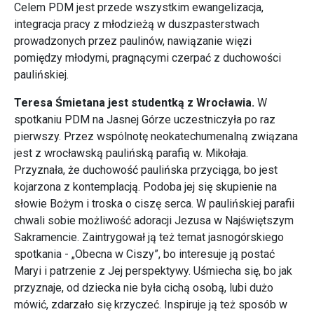
Celem PDM jest przede wszystkim ewangelizacja,
integracja pracy z młodzieżą w duszpasterstwach
prowadzonych przez paulinów, nawiązanie więzi
pomiędzy młodymi, pragnącymi czerpać z duchowości
paulińskiej.
Teresa Śmietana jest studentką z Wrocławia.
W
spotkaniu PDM na Jasnej Górze uczestniczyła po raz
pierwszy. Przez wspólnotę neokatechumenalną związana
jest z wrocławską paulińską parafią w. Mikołaja.
Przyznała, że duchowość paulińska przyciąga, bo jest
kojarzona z kontemplacją. Podoba jej się skupienie na
słowie Bożym i troska o ciszę serca. W paulińskiej parafii
chwali sobie możliwość adoracji Jezusa w Najświętszym
Sakramencie. Zaintrygował ją też temat jasnogórskiego
spotkania - „Obecna w Ciszy”, bo interesuje ją postać
Maryi i patrzenie z Jej perspektywy. Uśmiecha się, bo jak
przyznaje, od dziecka nie była cichą osobą, lubi dużo
mówić, zdarzało się krzyczeć. Inspiruje ją też sposób w