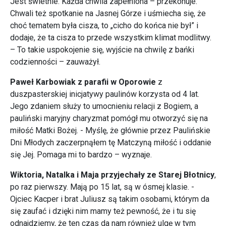
Jest świetnie. Każda chwila zapełniona – przekonuje.
Chwali też spotkanie na Jasnej Górze i uśmiecha się, że
choć tematem była cisza, to „cicho do końca nie był” i
dodaje, że ta cisza to przede wszystkim klimat modlitwy.
– To takie uspokojenie się, wyjście na chwilę z bańki
codzienności – zauważył.
Paweł Karbowiak z parafii w Oporowie
z
duszpasterskiej inicjatywy paulinów korzysta od 4 lat.
Jego zdaniem służy to umocnieniu relacji z Bogiem, a
pauliński maryjny charyzmat pomógł mu otworzyć się na
miłość Matki Bożej. - Myślę, że głównie przez Paulińskie
Dni Młodych zaczerpnąłem tę Matczyną miłość i oddanie
się Jej. Pomaga mi to bardzo – wyznaje.
Wiktoria, Natalka i Maja przyjechały ze Starej Błotnicy
,
po raz pierwszy. Mają po 15 lat, są w ósmej klasie. -
Ojciec Kacper i brat Juliusz są takim osobami, którym da
się zaufać i dzięki nim mamy też pewność, że i tu się
odnajdziemy, że ten czas da nam również ulgę w tym