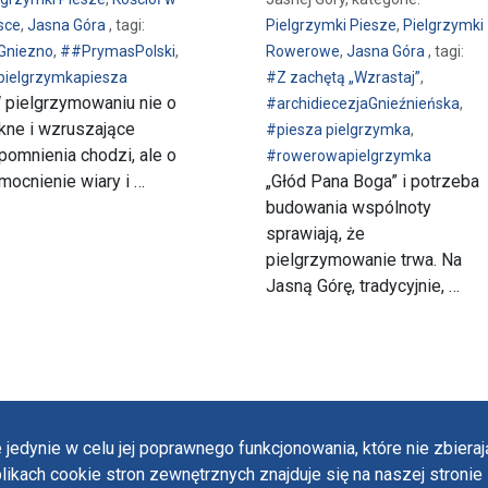
sce
,
Jasna Góra
, tagi:
Pielgrzymki Piesze
,
Pielgrzymki
Gniezno
,
##PrymasPolski
,
Rowerowe
,
Jasna Góra
, tagi:
ielgrzymkapiesza
#Z zachętą „Wzrastaj”
,
 pielgrzymowaniu nie o
#archidiecezjaGnieźnieńska
,
kne i wzruszające
#piesza pielgrzymka
,
omnienia chodzi, ale o
#rowerowapielgrzymka
ocnienie wiary i …
„Głód Pana Boga” i potrzeba
budowania wspólnoty
sprawiają, że
pielgrzymowanie trwa. Na
Jasną Górę, tradycyjnie, …
 jedynie w celu jej poprawnego funkcjonowania, które nie zbier
likach cookie stron zewnętrznych znajduje się na naszej stronie 
Polit