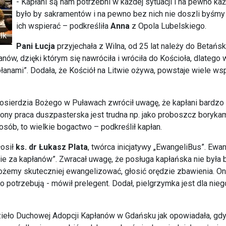
- Kapłani są nam potrzebni w każdej sytuacji i na pewno ka
było by sakramentów i na pewno bez nich nie doszli byśmy
ich wspierać – podkreśliła
Anna
z Opola Lubelskiego.
Pani Łucja
przyjechała z Wilna, od 25 lat należy do Betańs
nów, dzięki którym się nawróciła i wróciła do Kościoła, dlatego 
łanami”. Dodała, że Kościół na Litwie ożywa, powstaje wiele ws
łosierdzia Bożego w Puławach zwrócił uwagę, że kapłani bardzo 
 strony praca duszpasterska jest trudna np. jako proboszcz boryka
sób, to wielkie bogactwo – podkreślił kapłan.
łosił
ks. dr Łukasz Plata
, twórca inicjatywy „EwangeliBus”. Ewan
itwie za kapłanów”. Zwracał uwagę, że posługa kapłańska nie był
ożemy skuteczniej ewangelizować, głosić orędzie zbawienia. On
o potrzebują - mówił prelegent. Dodał, pielgrzymka jest dla n
ieło Duchowej Adopcji Kapłanów w Gdańsku jak opowiadała, gdy 