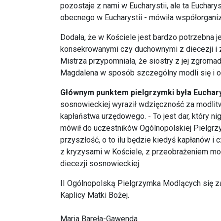
pozostaje z nami w Eucharystii, ale ta Euchar
obecnego w Eucharystii - mówiła współorganiz
Dodała, że w Kościele jest bardzo potrzebna j
konsekrowanymi czy duchownymi z diecezji i 
Mistrza przypomniała, że siostry z jej zgroma
Magdalena w sposób szczególny modli się i of
Głównym punktem pielgrzymki była Eucharyst
sosnowieckiej wyraził wdzięczność za modlitw
kapłaństwa urzędowego. - To jest dar, który ni
mówił do uczestników Ogólnopolskiej Pielgrzy
przyszłość, o to ilu będzie kiedyś kapłanów i
z kryzysami w Kościele, z przeobrażeniem mod
diecezji sosnowieckiej.
II Ogólnopolską Pielgrzymka Modlących się z
Kaplicy Matki Bożej.
Maria Bareła-Gawenda