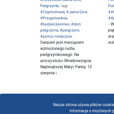
Pielgrzymki
, tagi:
Pol
#Częstochowa
,
#Jasna Góra
,
##
#Przygotowania
,
##p
- W
#bezpieczeństwo
,
#dom
pię
pielgrzyma
,
#pielgrzymi
,
wsp
#pomoc medyczna
Sierpień jest miesiącem
wzm
wzmożonego ruchu
pielgrzymkowego. Na
uroczystości Wniebowzięcia
Najświętszej Maryi Panny, 15
sierpnia i …
Nasza strona używa plików cookie
Informacja o możliwych p