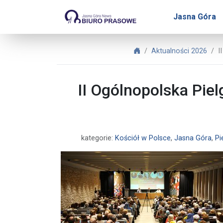
Biuro Prasowe Jasnej Gó
Jasna Góra
Biuro Prasowe Jasnej Gó
Aktualności 2026
I
II Ogólnopolska Pie
kategorie:
Kościół w Polsce
,
Jasna Góra
,
Pi