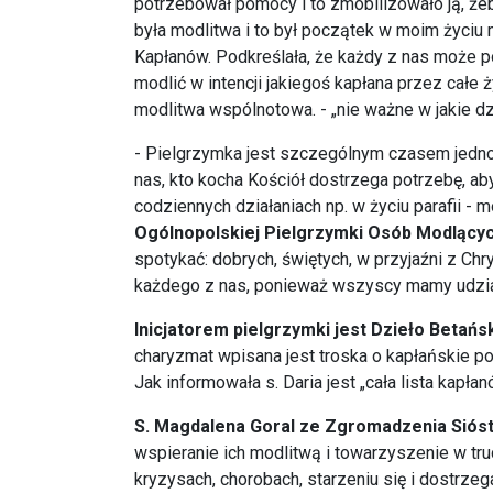
potrzebował pomocy i to zmobilizowało ją, żeb
była modlitwa i to był początek w moim życiu
Kapłanów. Podkreślała, że każdy z nas może po
modlić w intencji jakiegoś kapłana przez całe 
modlitwa wspólnotowa. - „nie ważne w jakie dz
- Pielgrzymka jest szczególnym czasem jednoś
nas, kto kocha Kościół dostrzega potrzebę, a
codziennych działaniach np. w życiu parafii - 
Ogólnopolskiej Pielgrzymki Osób Modlący
spotykać: dobrych, świętych, w przyjaźni z Ch
każdego z nas, ponieważ wszyscy mamy udział
Inicjatorem pielgrzymki jest Dzieło Betań
charyzmat wpisana jest troska o kapłańskie pow
Jak informowała s. Daria jest „cała lista kapłan
S. Magdalena Goral ze Zgromadzenia Siós
wspieranie ich modlitwą i towarzyszenie w tr
kryzysach, chorobach, starzeniu się i dostrze