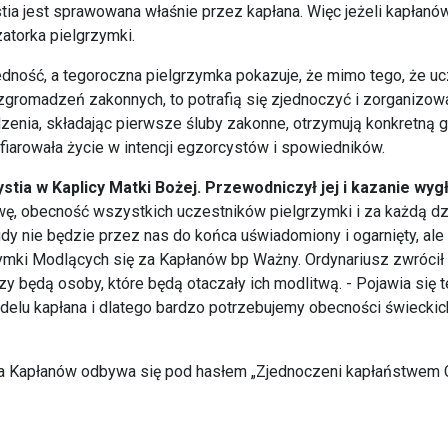
ystia jest sprawowana właśnie przez kapłana. Więc jeżeli kapłan
atorka pielgrzymki.
edność, a tegoroczna pielgrzymka pokazuje, że mimo tego, że uc
zgromadzeń zakonnych, to potrafią się zjednoczyć i zorganizow
dzenia, składając pierwsze śluby zakonne, otrzymują konkretną g
iarowała życie w intencji egzorcystów i spowiedników.
ia w Kaplicy Matki Bożej. Przewodniczył jej i kazanie wygł
ę, obecność wszystkich uczestników pielgrzymki i za każdą dzia
gdy nie będzie przez nas do końca uświadomiony i ogarnięty, ale
mki Modlących się za Kapłanów bp Ważny. Ordynariusz zwrócił 
 czy będą osoby, które będą otaczały ich modlitwą. - Pojawia si
elu kapłana i dlatego bardzo potrzebujemy obecności świeckich
a Kapłanów odbywa się pod hasłem „Zjednoczeni kapłaństwem C