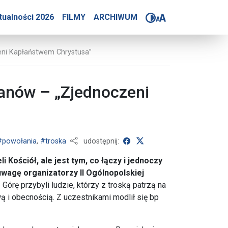
elgrzymka Modlących się 
tualności 2026
FILMY
ARCHIWUM
eni Kapłaństwem Chrystusa”
łanów – „Zjednoczeni
udostępnij na Facebooku
udostępnij na X
#powołania
,
#troska
udostępnij:
 Kościół, ale jest tym, co łączy i jednoczy
wagę organizatorzy II Ogólnopolskiej
Górę przybyli ludzie, którzy z troską patrzą na
 i obecnością. Z uczestnikami modlił się bp