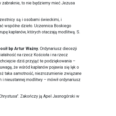
ów zabraknie, to nie będziemy mieć Jezusa
zestnicy są i osobami świeckimi, i
ać wspólne dzieło. Uczennica Boskiego
rupę kapłanów, których otaczają modlitwą. S.
osił bp Artur Ważny.
Ordynariusz diecezji
łalność na rzecz Kościoła i na rzecz
 chciejcie dziś przyjąć te podziękowania –
uwagę, że wśród kapłanów pojawia się lęk o
ę też taka samotność, niezrozumienie związane
 i nieustannej modlitwy – mówił ordynariusz
hrystusa”. Zakończy ją Apel Jasnogórski w