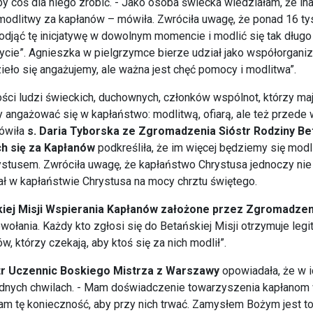
y coś dla niego zrobić. - Jako osoba świecka wiedziałam, że in
 modlitwy za kapłanów – mówiła. Zwróciła uwagę, że ponad 16 
djąć tę inicjatywę w dowolnym momencie i modlić się tak długo j
życie”. Agnieszka w pielgrzymce bierze udział jako współorganiz
ieło się angażujemy, ale ważna jest chęć pomocy i modlitwa”.
ci ludzi świeckich, duchownych, członków wspólnot, którzy maj
by angażować się w kapłaństwo: modlitwą, ofiarą, ale też prze
mówiła
s. Daria Tyborska ze Zgromadzenia Sióstr Rodziny Betań
ch się za Kapłanów
podkreśliła, że im więcej będziemy się modl
rystusem. Zwróciła uwagę, że kapłaństwo Chrystusa jednoczy nie
 w kapłaństwie Chrystusa na mocy chrztu świętego.
skiej Misji Wspierania Kapłanów założone przez Zgromadzen
ołania. Każdy kto zgłosi się do Betańskiej Misji otrzymuje legit
ów, którzy czekają, aby ktoś się za nich modlił”.
tr Uczennic Boskiego Mistrza z Warszawy
opowiadała, że w i
udnych chwilach. - Mam doświadczenie towarzyszenia kapłanom w
gam tę konieczność, aby przy nich trwać. Zamysłem Bożym jest t