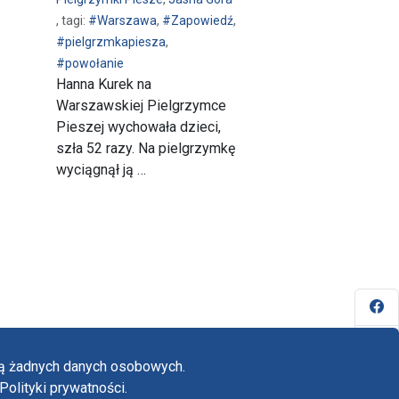
, tagi:
#Warszawa
,
#Zapowiedź
,
#pielgrzmkapiesza
,
#powołanie
Hanna Kurek na
Warszawskiej Pielgrzymce
Pieszej wychowała dzieci,
szła 52 razy. Na pielgrzymkę
wyciągnął ją …
Fa
Yo
ają żadnych danych osobowych.
Tw
Polityki prywatności.
yka prywatności