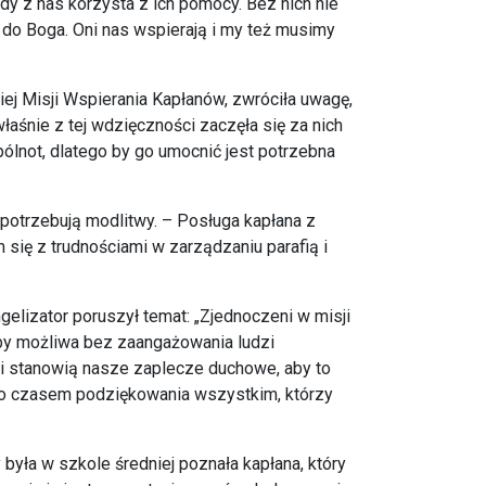
żdy z nas korzysta z ich pomocy. Bez nich nie
 do Boga. Oni nas wspierają i my też musimy
kiej Misji Wspierania Kapłanów, zwróciła uwagę,
właśnie z tej wdzięczności zaczęła się za nich
pólnot, dlatego by go umocnić jest potrzebna
potrzebują modlitwy. – Posługa kapłana z
m się z trudnościami w zarządzaniu parafią i
gelizator poruszył temat: „Zjednoczeni w misji
a by możliwa bez zaangażowania ludzi
i stanowią nasze zaplecze duchowe, aby to
iego czasem podziękowania wszystkim, którzy
była w szkole średniej poznała kapłana, który