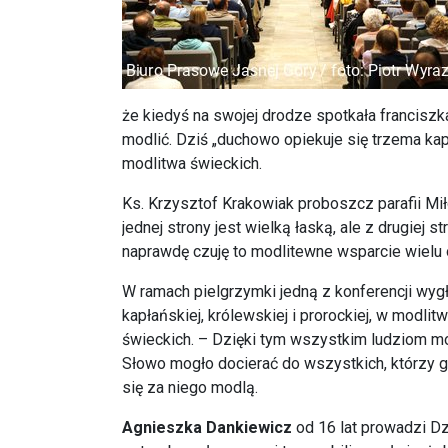
że kiedyś na swojej drodze spotkała franciszka
modlić. Dziś „duchowo opiekuje się trzema kap
modlitwa świeckich.
Ks. Krzysztof Krakowiak proboszcz parafii Mi
jednej strony jest wielką łaską, ale z drugiej
naprawdę czuję to modlitewne wsparcie wielu o
W ramach pielgrzymki jedną z konferencji wyg
kapłańskiej, królewskiej i prorockiej, w modl
świeckich. – Dzięki tym wszystkim ludziom m
Słowo mogło docierać do wszystkich, którzy g
się za niego modlą.
Agnieszka Dankiewicz
od 16 lat prowadzi Dz