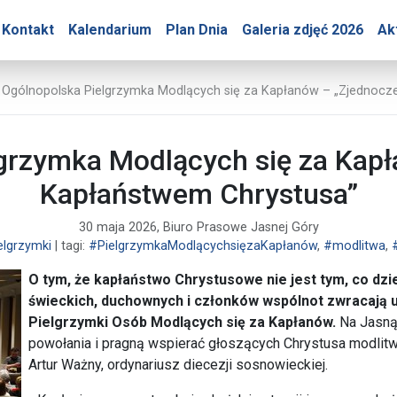
ry – II Ogólnopolska Pi
Kontakt
Kalendarium
Plan Dnia
Galeria zdjęć 2026
Ak
ry
I Ogólnopolska Pielgrzymka Modlących się za Kapłanów – „Zjednocz
lgrzymka Modlących się za Kap
Kapłaństwem Chrystusa”
30 maja 2026, Biuro Prasowe Jasnej Góry
elgrzymki
| tagi:
#PielgrzymkaModlącychsięzaKapłanów
,
#modlitwa
,
O tym, że kapłaństwo Chrystusowe nie jest tym, co dzieli
świeckich, duchownych i członków wspólnot zwracają u
Pielgrzymki Osób Modlących się za Kapłanów.
Na Jasną 
powołania i pragną wspierać głoszących Chrystusa modlitwą
Artur Ważny, ordynariusz diecezji sosnowieckiej.