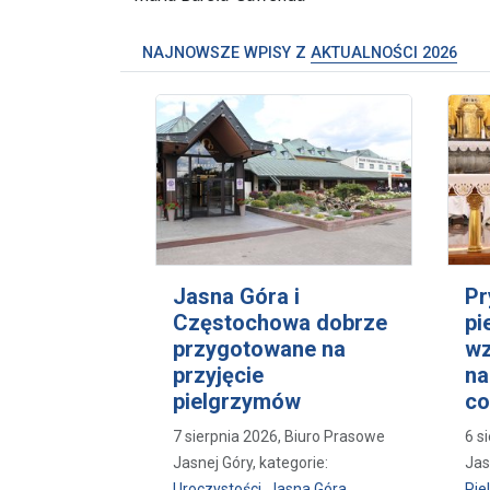
NAJNOWSZE WPISY Z
AKTUALNOŚCI 2026
Jasna Góra i
Pr
Częstochowa dobrze
pi
przygotowane na
wz
przyjęcie
na
pielgrzymów
co
7 sierpnia 2026, Biuro Prasowe
6 s
Jasnej Góry, kategorie:
Jas
Uroczystości
,
Jasna Góra
,
Pie