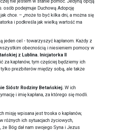
aczej nie jestem w stanie pomóc. Jedyną opcją
tys. osób podejmuje Duchową Adopcję
ak chce. – „może to być kilka dni, a można się
atorka i podkreśla jak wielką wartość ma
ą jeden cel - towarzyszyć kapłanom. Każdy z
de wszystkim obecnością i niesieniem pomocy w
skiej z Lublina. Inicjatorka II
ić za kapłanów, tym częściej będziemy ich
 tylko prezbiterów między sobą, ale także
ie Sióstr Rodziny Betańskiej.
W ich
ymację i imię kapłana, za którego się modli.
ch misję wpisana jest troska o kapłanów,
 różnych ich sytuacjach życiowych,
o, że Bóg dał nam swojego Syna i Jezus