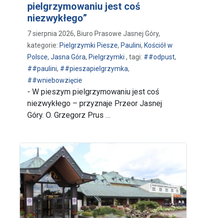
pielgrzymowaniu jest coś
niezwykłego”
7 sierpnia 2026, Biuro Prasowe Jasnej Góry,
kategorie:
Pielgrzymki Piesze
,
Paulini
,
Kościół w
Polsce
,
Jasna Góra
,
Pielgrzymki
, tagi:
##odpust
,
##paulini
,
##pieszapielgrzymka
,
##wniebowzięcie
- W pieszym pielgrzymowaniu jest coś
niezwykłego – przyznaje Przeor Jasnej
Góry. O. Grzegorz Prus …