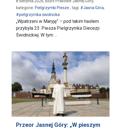
8 sierpnia 2026, Biuro Prasowe Jasnej Góry,
kategorie:
Pielgrzymki Piesze
, tagi:
#Jasna Góra
,
#pielgrzymka świdnicka
„Wpatrzeni w Maryję” – pod takim hasłem
przybyła 23. Piesza Pielgrzymka Diecezji
Świdnickiej. W tym …
Przeor Jasnej Góry: „W pieszym