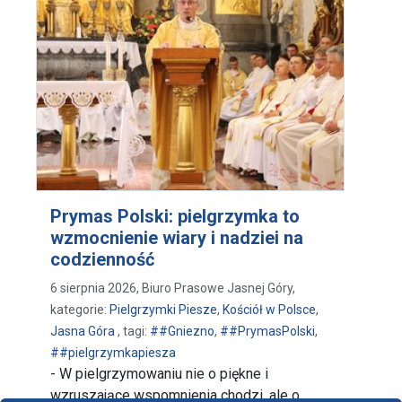
Prymas Polski: pielgrzymka to
wzmocnienie wiary i nadziei na
codzienność
6 sierpnia 2026, Biuro Prasowe Jasnej Góry,
kategorie:
Pielgrzymki Piesze
,
Kościół w Polsce
,
Jasna Góra
, tagi:
##Gniezno
,
##PrymasPolski
,
##pielgrzymkapiesza
- W pielgrzymowaniu nie o piękne i
wzruszające wspomnienia chodzi, ale o