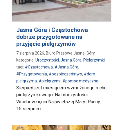
Jasna Góra i Częstochowa
dobrze przygotowane na
przyjęcie pielgrzymów
7 sierpnia 2026, Biuro Prasowe Jasnej Góry,
kategorie:
Uroczystości
,
Jasna Góra
,
Pielgrzymki
,
tagi:
#Częstochowa
,
#Jasna Góra
,
#Przygotowania
,
#bezpieczeństwo
,
#dom
pielgrzyma
,
#pielgrzymi
,
#pomoc medyczna
Sierpień jest miesiącem wzmożonego ruchu
pielgrzymkowego. Na uroczystości
Wniebowzięcia Najświętszej Maryi Panny,
15 sierpnia i …