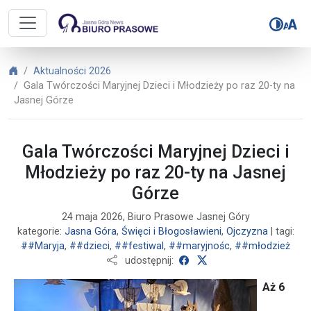
Biuro Prasowe Jasnej Góry – Gala T
Biuro Prasowe Jasnej Góry
Aktualności 2026
Gala Twórczości Maryjnej Dzieci i Młodzieży po raz 20-ty na
Jasnej Górze
Gala Twórczości Maryjnej Dzieci i
Młodzieży po raz 20-ty na Jasnej
Górze
24 maja 2026, Biuro Prasowe Jasnej Góry
kategorie:
Jasna Góra
,
Święci i Błogosławieni
,
Ojczyzna
| tagi:
##Maryja
,
##dzieci
,
##festiwal
,
##maryjnośc
,
##młodzież
udostępnij na Facebooku
udostępnij na X
udostępnij:
Aż 6