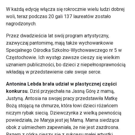
W każdą edycję włącza się rokrocznie wielu ludzi dobrej
woli, teraz podczas 20 gali 137 laureatów zostało
nagrodzonych.
Przez dwadzieścia lat swój program artystyczny,
zazwyczaj pantomimę, mają także wychowankowie
Specjalnego Ośrodka Szkolno-Wychowawczego nr 5 w
Częstochowie. Ich występ zawsze cieszy się wielkim
uznaniem publiczności, bo dzieci z niepełnosprawnością
wkładają w przedstawienie całe swoje serce.
Antonina Lebda brała udział w plastycznej części
konkursu.
Dziś przyjechała na Jasną Górę z mamą,
Justyną. Antosia na swojej pracy przedstawiła Matkę
Bożą stojącą na chmurze, która łowi dzieci różańcem
niczym rybak siecią. Dziewczynka z wielką pewnością
powiedziała, że Maryja jest jej Mamą. Mama siedząca
obok z uśmiechem zapewniała, że nie jest zazdrosna.
Razem z córką cieszy się z sukcesu małej artystki.