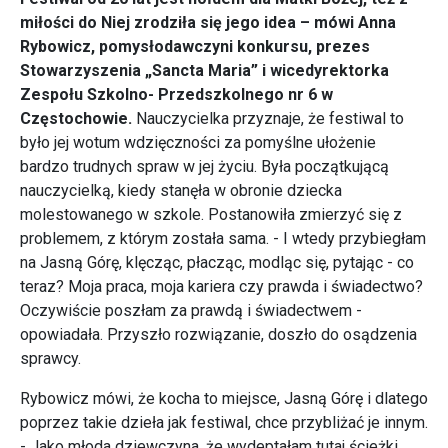
miłości do Niej zrodziła się jego idea – mówi Anna
Rybowicz, pomysłodawczyni konkursu, prezes
Stowarzyszenia „Sancta Maria” i wicedyrektorka
Zespołu Szkolno- Przedszkolnego nr 6 w
Częstochowie.
Nauczycielka przyznaje, że festiwal to
było jej wotum wdzięczności za pomyślne ułożenie
bardzo trudnych spraw w jej życiu. Była początkującą
nauczycielką, kiedy stanęła w obronie dziecka
molestowanego w szkole. Postanowiła zmierzyć się z
problemem, z którym została sama. - I wtedy przybiegłam
na Jasną Górę, klęcząc, płacząc, modląc się, pytając - co
teraz? Moja praca, moja kariera czy prawda i świadectwo?
Oczywiście poszłam za prawdą i świadectwem -
opowiadała. Przyszło rozwiązanie, doszło do osądzenia
sprawcy.
Rybowicz mówi, że kocha to miejsce, Jasną Górę i dlatego
poprzez takie dzieła jak festiwal, chce przybliżać je innym.
- Jako młoda dziewczyna, że wydeptałam tutaj ścieżki.