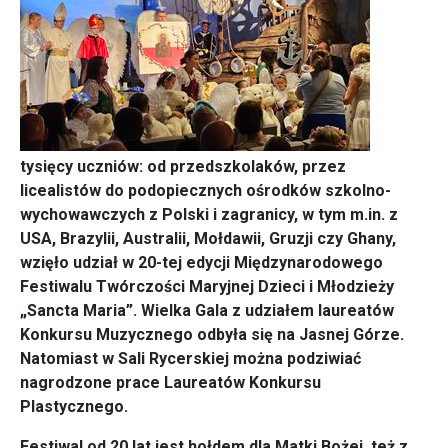
tysięcy uczniów: od przedszkolaków, przez
licealistów do podopiecznych ośrodków szkolno-
wychowawczych z Polski i zagranicy, w tym m.in. z
USA, Brazylii, Australii, Mołdawii, Gruzji czy Ghany,
wzięło udział w 20-tej edycji Międzynarodowego
Festiwalu Twórczości Maryjnej Dzieci i Młodzieży
„Sancta Maria”. Wielka Gala z udziałem laureatów
Konkursu Muzycznego odbyła się na Jasnej Górze.
Natomiast w Sali Rycerskiej można podziwiać
nagrodzone prace Laureatów Konkursu
Plastycznego.
Festiwal od 20 lat jest hołdem dla Matki Bożej, też z