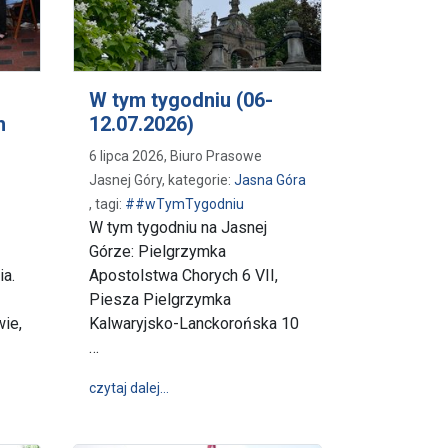
W tym tygodniu (06-
h
12.07.2026)
6 lipca 2026, Biuro Prasowe
Jasnej Góry, kategorie:
Jasna Góra
, tagi:
##wTymTygodniu
W tym tygodniu na Jasnej
Górze: Pielgrzymka
sza Święta
a.
Apostolstwa Chorych 6 VII,
Piesza Pielgrzymka
wie,
Kalwaryjsko-Lanckorońska 10
…
ymka Apostolstwa Chorych
wpis W tym tygodniu (06-12.07.2026)
czytaj dalej…