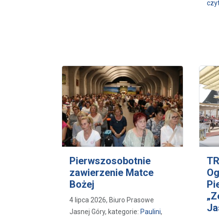
czyt
Pierwszosobotnie
TR
zawierzenie Matce
Og
Bożej
Pi
„Z
4 lipca 2026, Biuro Prasowe
Ja
Jasnej Góry, kategorie:
Paulini
,