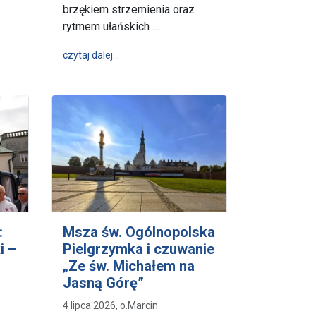
brzękiem strzemienia oraz
rytmem ułańskich …
 żądają prawdy!”- 32. Zjazd i Pielgrzymka Kresowian
wpis „Bo u Chrystusa my na ordynansach” - p
czytaj dalej…
:
Msza św. Ogólnopolska
i –
Pielgrzymka i czuwanie
„Ze św. Michałem na
Jasną Górę”
4 lipca 2026, o.Marcin