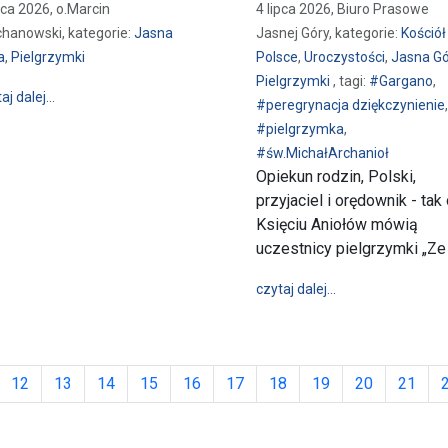
pca 2026, o.Marcin
4 lipca 2026, Biuro Prasowe
chanowski, kategorie:
Jasna
Jasnej Góry, kategorie:
Kościół
a
,
Pielgrzymki
Polsce
,
Uroczystości
,
Jasna G
Pielgrzymki
, tagi:
#Gargano
,
wpis TRANSMISJA | Ogólnopolska Pielgrzymka i czuwanie „Ze
aj dalej…
#peregrynacja dziękczynienie
,
#pielgrzymka
,
#św.MichałArchanioł
Opiekun rodzin, Polski,
przyjaciel i orędownik - tak
 Matce Bożej
Księciu Aniołów mówią
uczestnicy pielgrzymki „Ze
wpis Św. Michał Ar
czytaj dalej…
12
13
14
15
16
17
18
19
20
21