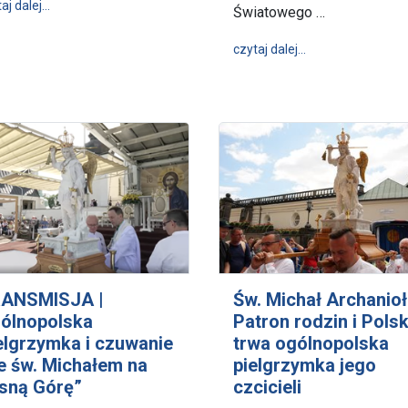
wpis Biegiem i rowerem do Matki
aj dalej…
Światowego …
wpis „Kresowianie
czytaj dalej…
ANSMISJA |
Św. Michał Archanioł
ólnopolska
Patron rodzin i Polsk
elgrzymka i czuwanie
trwa ogólnopolska
e św. Michałem na
pielgrzymka jego
sną Górę”
czcicieli