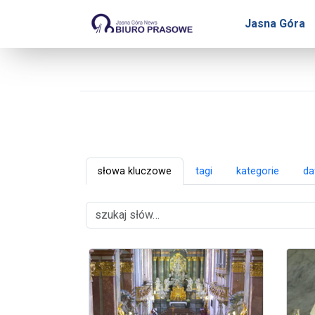
Biuro Prasowe Jasnej Gó
Jasna Góra
słowa kluczowe
tagi
kategorie
da