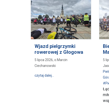
Wjazd pielgrzymki
Bi
rowerowej z Głogowa
Ma
5 lipca 2026, o.Marcin
5 l
Ciechanowski
Jasn
Pie
wpis Wjazd pielgrzymki rowerowej 
czytaj dalej…
Gór
#Pi
Łąc
mił
wsp