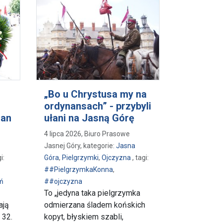
„Bo u Chrystusa my na
ordynansach” - przybyli
ian
ułani na Jasną Górę
4 lipca 2026, Biuro Prasowe
Jasnej Góry, kategorie:
Jasna
i:
Góra
,
Pielgrzymki
,
Ojczyzna
, tagi:
##PielgrzymkaKonna
,
ń
##ojczyzna
To „jedyna taka pielgrzymka
ają
odmierzana śladem końskich
 32.
kopyt, błyskiem szabli,