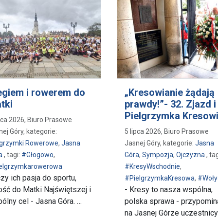
egiem i rowerem do
„Kresowianie żądają
tki
prawdy!”- 32. Zjazd i
Pielgrzymka Kresow
ipca 2026, Biuro Prasowe
ej Góry, kategorie:
5 lipca 2026, Biuro Prasowe
lgrzymki Rowerowe
,
Jasna
Jasnej Góry, kategorie:
Jasna
z Głogowa
a
, tagi:
#Głogowo
,
Góra
,
Sympozja
,
Ojczyzna
, tag
elgrzymkarowerowa
#KresyWschodnie
,
zy ich pasja do sportu,
#PielgrzymkaKresowa
,
#Woły
ość do Matki Najświętszej i
- Kresy to nasza wspólna,
ólny cel - Jasna Góra. …
polska sprawa - przypomin
na Jasnej Górze uczestnicy