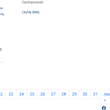
Ciechanowski
 w
wpis Msza św. Ogólnopolska Pielgrzymka i 
czytaj dalej…
óra
,
 św. Michałem na Jasną Górę”
 o
 …
chanioł: Patron rodzin i Polski – trwa ogólnopolska pielgrzymka jego czc
22
23
24
25
26
27
28
29
30
31
nas
»
Fa