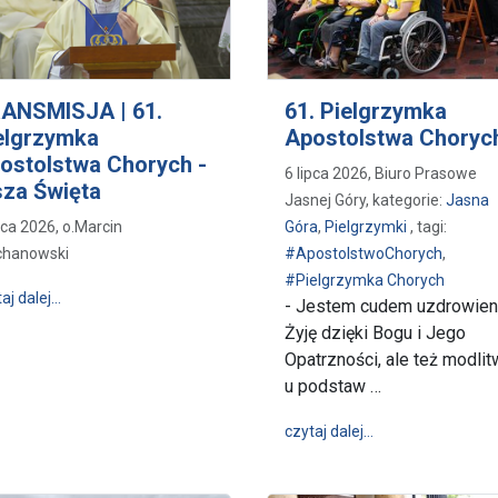
ANSMISJA | 61.
61. Pielgrzymka
elgrzymka
Apostolstwa Choryc
ostolstwa Chorych -
6 lipca 2026, Biuro Prasowe
za Święta
Jasnej Góry, kategorie:
Jasna
pca 2026, o.Marcin
Góra
,
Pielgrzymki
, tagi:
chanowski
#ApostolstwoChorych
,
#Pielgrzymka Chorych
wpis TRANSMISJA | 61. Pielgrzymka Apostolstwa Chorych - M
aj dalej…
- Jestem cudem uzdrowieni
 Apostolstwa Chorych, Różaniec, koncert
Żyję dzięki Bogu i Jego
Opatrzności, ale też modlit
u podstaw …
wpis 61. Pielgrz
czytaj dalej…