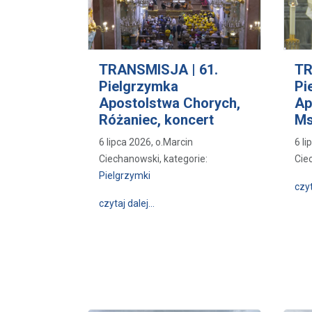
TRANSMISJA | 61.
TR
Pielgrzymka
Pi
Apostolstwa Chorych,
Ap
Różaniec, koncert
Ms
6 lipca 2026, o.Marcin
6 li
Ciechanowski, kategorie:
Cie
Pielgrzymki
czyt
wpis TRANSMISJA | 61. Pielgrzymka
czytaj dalej…