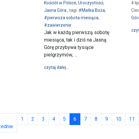
Kościół w Polsce
,
Uroczystości
,
4 li
Jasna Góra
, tagi:
#Matka Boża
,
Cie
#pierwsza sobota miesiąca
,
Gór
#zawierzenie
czyt
Jak w każdą pierwszą sobotę
miesiąca, tak i dziś na Jasną
Górę przybywa tysiące
pielgrzymów, …
wpis Pierwszosobotnie zawierzenie
czytaj dalej…
(obecna)
1
2
3
4
5
6
7
8
9
10
11
zednie