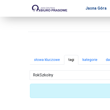
Biuro Prasowe Jasnej Gó
Jasna Góra
słowa kluczowe
tagi
kategorie
da