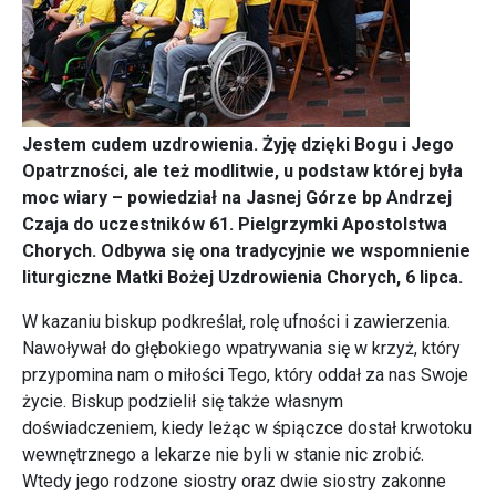
Jestem cudem uzdrowienia. Żyję dzięki Bogu i Jego
Opatrzności, ale też modlitwie, u podstaw której była
moc wiary – powiedział na Jasnej Górze bp Andrzej
Czaja do uczestników 61. Pielgrzymki Apostolstwa
Chorych. Odbywa się ona tradycyjnie we wspomnienie
liturgiczne Matki Bożej Uzdrowienia Chorych, 6 lipca.
W kazaniu biskup podkreślał, rolę ufności i zawierzenia.
Nawoływał do głębokiego wpatrywania się w krzyż, który
przypomina nam o miłości Tego, który oddał za nas Swoje
życie. Biskup podzielił się także własnym
doświadczeniem, kiedy leżąc w śpiączce dostał krwotoku
wewnętrznego a lekarze nie byli w stanie nic zrobić.
Wtedy jego rodzone siostry oraz dwie siostry zakonne