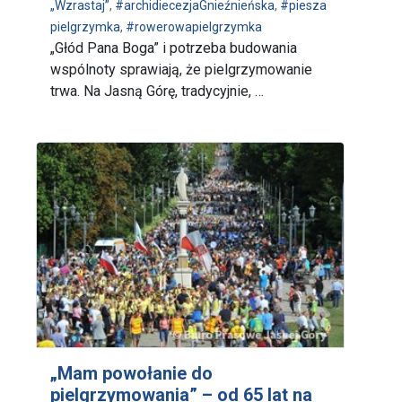
„Wzrastaj”
,
#archidiecezjaGnieźnieńska
,
#piesza
pielgrzymka
,
#rowerowapielgrzymka
„Głód Pana Boga” i potrzeba budowania
wspólnoty sprawiają, że pielgrzymowanie
trwa. Na Jasną Górę, tradycyjnie, …
„Mam powołanie do
pielgrzymowania” – od 65 lat na