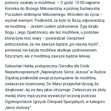
pomocy szukały w modlitwie. – O godz. 15.00 najpierw
Koronka do Bożego Miłosierdzia, a później Eucharystia.
Poczułem dotknięcie Miłosiernego. Wróciłem do życia –
wyznał wiernym. Podkreślił, że było to Bożą odpowiedzią
na modlitwę. - Jestem cudem uzdrowienia. Żyję dzięki
Bogu i Jego Opatrzności, ale też modlitwie, u podstaw
której była moc wiary – powiedział. Uwrażliwił
jednocześnie, że nie zawsze będzie „po naszej myśli”,
ponieważ nie każda modlitwa skutkuje uzdrowieniem
fizycznym, ale z modlitwą zawsze będzie łatwiej.
Sebastian Hałda, podopieczny Ośrodka dla Osób
Niepełnosprawnych „Najświętsze Serce Jezusa” w Rudzie
Śląskiej podkreślał swoje przywiązanie do modlitwy,
zwłaszcza różańcowej. Do Maryi przyjechał dzisiaj, by
dziękować Jej za dary jakie otrzymuje. Zwłaszcza za złoty
medal, który mężczyzna wywalczył wczoraj podczas
Ogólnopolskich Igrzysk Olimpiad Specjalnych, w kategorii
„tenis stołowy”.