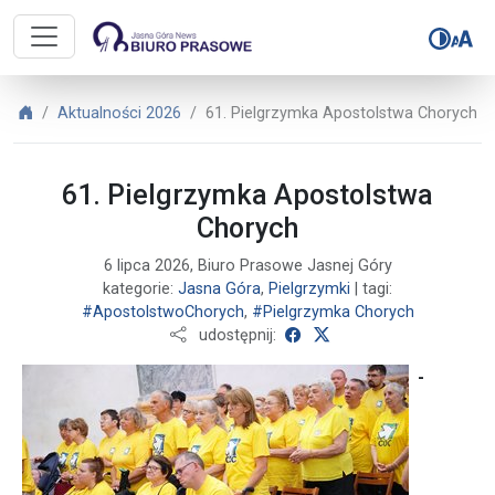
Biuro Prasowe Jasnej Góry – 61. 
Biuro Prasowe Jasnej Góry
Aktualności 2026
61. Pielgrzymka Apostolstwa Chorych
61. Pielgrzymka Apostolstwa
Chorych
6 lipca 2026, Biuro Prasowe Jasnej Góry
kategorie:
Jasna Góra
,
Pielgrzymki
| tagi:
#ApostolstwoChorych
,
#Pielgrzymka Chorych
udostępnij na Facebooku
udostępnij na X
udostępnij:
-