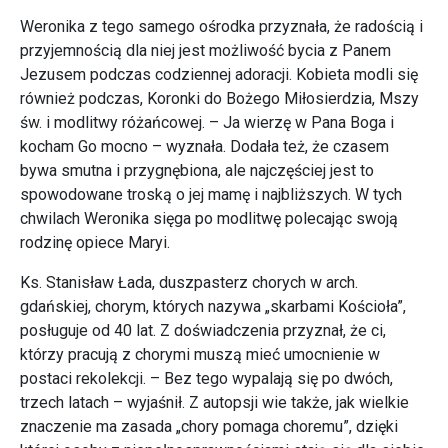
Weronika z tego samego ośrodka przyznała, że radością i
przyjemnością dla niej jest możliwość bycia z Panem
Jezusem podczas codziennej adoracji. Kobieta modli się
również podczas, Koronki do Bożego Miłosierdzia, Mszy
św. i modlitwy różańcowej. – Ja wierzę w Pana Boga i
kocham Go mocno – wyznała. Dodała też, że czasem
bywa smutna i przygnębiona, ale najczęściej jest to
spowodowane troską o jej mamę i najbliższych. W tych
chwilach Weronika sięga po modlitwę polecając swoją
rodzinę opiece Maryi.
Ks. Stanisław Łada, duszpasterz chorych w arch.
gdańskiej, chorym, których nazywa „skarbami Kościoła”,
posługuje od 40 lat. Z doświadczenia przyznał, że ci,
którzy pracują z chorymi muszą mieć umocnienie w
postaci rekolekcji. – Bez tego wypalają się po dwóch,
trzech latach – wyjaśnił. Z autopsji wie także, jak wielkie
znaczenie ma zasada „chory pomaga choremu”, dzięki