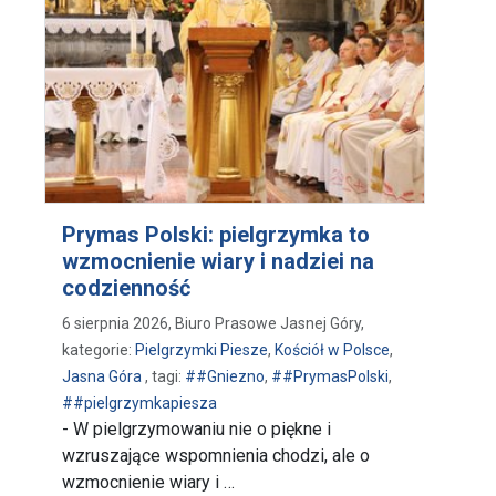
Prymas Polski: pielgrzymka to
wzmocnienie wiary i nadziei na
codzienność
6 sierpnia 2026, Biuro Prasowe Jasnej Góry,
kategorie:
Pielgrzymki Piesze
,
Kościół w Polsce
,
Jasna Góra
, tagi:
##Gniezno
,
##PrymasPolski
,
##pielgrzymkapiesza
- W pielgrzymowaniu nie o piękne i
wzruszające wspomnienia chodzi, ale o
wzmocnienie wiary i …