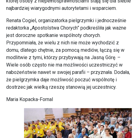
której osoby z niepełnosprawnościami stają się dla siebie
najbardziej wiarygodnymi autorytetami i wsparciem.
Renata Cogiel, organizatorka pielgrzymki i jednocześnie
redaktorka „Apostolstwa Chorych” podkreśliła jak ważne
jest doroczne spotkanie wspólnoty chorych.
Przypomniała, że wielu z nich nie może wychodzić z
domu, dlatego chętnie, za pomocą mediów, łączą się w
modlitwie z tymi, którzy przybywają na Jasną Górę. –
Wiele osób często nie ma możliwości uczestniczyć w
nabożeństwie nawet w swojej parafii – przyznała. Dodała,
że pielgrzymka daje możliwość poczuć wspólnotę i
dostrzec jak wielką rzeszę stanowią jej uczestnicy.
Maria Kopacka-Fornal