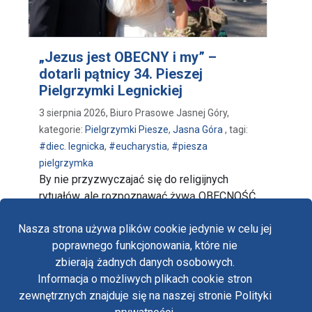
„Jezus jest OBECNY i my” –
dotarli pątnicy 34. Pieszej
Pielgrzymki Legnickiej
3 sierpnia 2026, Biuro Prasowe Jasnej Góry,
kategorie:
Pielgrzymki Piesze
,
Jasna Góra
, tagi:
#diec. legnicka
,
#eucharystia
,
#piesza
pielgrzymka
By nie przyzwyczajać się do religijnych
rytuałów, ale rozpoznawać żywą OBECNOŚĆ
Boga w Eucharystii, uczyć …
Nasza strona używa plików cookie jedynie w celu jej
poprawnego funkcjonowania, które nie
zbierają żadnych danych osobowych.
Informacja o możliwych plikach cookie stron
Fa
zewnętrznych znajduje się na naszej stronie Polityki
Yo